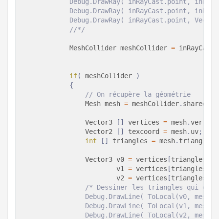
            Debug.DrawRay( inRayCast.point, inRayC
            Debug.DrawRay( inRayCast.point, inRayC
            Debug.DrawRay( inRayCast.point, Vector
            //*/
MeshCollider
 meshCollider 
=
 inRayCast
.
if
(
 meshCollider 
)
{
// On récupère la géométrie
Mesh
 mesh 
=
 meshCollider
.
sharedMes
                Vector3 
[
]
 vertices 
=
 mesh
.
vertice
                Vector2 
[
]
 texcoord 
=
 mesh
.
uv
;
int
[
]
 triangles 
=
 mesh
.
triangles
;
Vector3
 v0 
=
 vertices
[
triangles
[
in
                        v1 
=
 vertices
[
triangles
[
in
                        v2 
=
 vertices
[
triangles
[
in
/* Dessiner les triangles qui ont é
                Debug.DrawLine( ToLocal(v0, meshCo
                Debug.DrawLine( ToLocal(v1, meshCo
                Debug.DrawLine( ToLocal(v2, meshCo