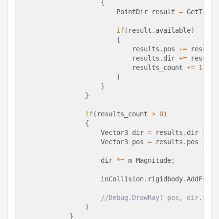
{
PointDir
 result 
=
GetTange
if
(
result
.
available
)
{
                            results
.
pos 
+=
 result
.
                            results
.
dir 
+=
 result
.
                            results_count 
+=
1
;
}
}
}
if
(
results_count 
>
0
)
{
Vector3
 dir 
=
 results
.
dir 
/
 re
Vector3
 pos 
=
 results
.
pos 
/
 re
                    dir 
*=
 m_Magnitude
;
                    inCollision
.
rigidbody
.
AddForce
//Debug.DrawRay( pos, dir.norm
}
}