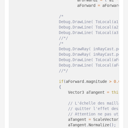
                            aForward2 
=
(
 a1 
*
 v0 
                            aForward 
=
 aForward2 
-
/*

                    Debug.DrawLine( ToLocal(a1 * v
                    Debug.DrawLine( ToLocal(a2 * v
                    Debug.DrawLine( ToLocal(a3 * v
                    //*/
/*

                    Debug.DrawRay( inRayCast.point
                    Debug.DrawRay( inRayCast.point
                    Debug.DrawLine( ToLocal(aForwa
                    Debug.DrawLine( ToLocal(aForwa
                    //*/
if
(
aForward
.
magnitude 
>
0.0000
{
Vector3
 aTangent 
=
this
.
tr
// L'échelle des maillages
// quitter l'effet des éch
// Attention ne pas utilis
                        aTangent 
=
ScaleVectorImpu
                        aTangent
.
Normalize
(
)
;