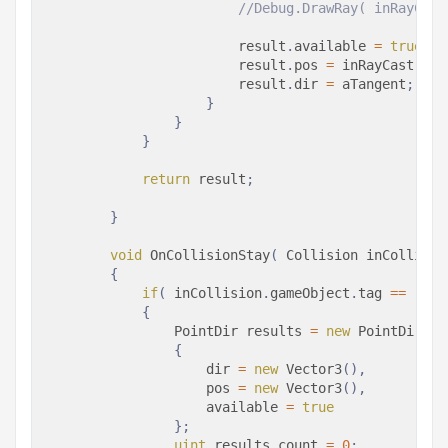
//Debug.DrawRay( inRayCast
                        result
.
available 
=
true
;
                        result
.
pos 
=
 inRayCast
.
poi
                        result
.
dir 
=
 aTangent
;
}
}
}
return
 result
;
}
void
OnCollisionStay
(
Collision
 inCollisio
{
if
(
 inCollision
.
gameObject
.
tag 
==
"Bal
{
PointDir
 results 
=
new
PointDir
{
                    dir 
=
new
Vector3
(
)
,
                    pos 
=
new
Vector3
(
)
,
                    available 
=
true
}
;
uint
 results_count 
=
0
;