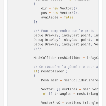
{
                dir 
=
new
Vector3
(
)
,
                pos 
=
new
Vector3
(
)
,
                available 
=
false
}
;
//* Pour comprendre que le produit vec
            Debug
.
DrawRay
(
 inRayCast
.
point
,
 inRayC
            Debug
.
DrawRay
(
 inRayCast
.
point
,
 inRayC
            Debug
.
DrawRay
(
 inRayCast
.
point
,
 Vector
//*/
MeshCollider
 meshCollider 
=
 inRayCast
.
// On récupère la géométrie pour affic
if
(
 meshCollider 
)
{
Mesh
 mesh 
=
 meshCollider
.
sharedMes
                Vector3 
[
]
 vertices 
=
 mesh
.
vertice
int
[
]
 triangles 
=
 mesh
.
triangles
;
Vector3
 v0 
=
 vertices
[
triangles
[
in