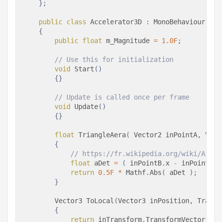
}
;
public
class
Accelerator3D
:
MonoBehaviour
{
public
float
 m_Magnitude 
=
1.0F
;
// Use this for initialization
void
Start
(
)
{
}
// Update is called once per frame
void
Update
(
)
{
}
float
TriangleAera
(
Vector2
 inPointA
,
Vect
{
// https://fr.wikipedia.org/wiki/Aire_
float
 aDet 
=
(
 inPointB
.
x 
-
 inPointA
.
x
return
0.5F
*
 Mathf
.
Abs
(
 aDet 
)
;
}
Vector3
ToLocal
(
Vector3
 inPosition
,
Transf
{
return
 inTransform
.
TransformVector
(
inP