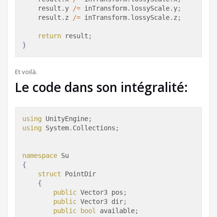
    result
.
y 
/=
 inTransform
.
lossyScale
.
y
;
    result
.
z 
/=
 inTransform
.
lossyScale
.
z
;
return
 result
;
}
Et voilà.
Le code dans son intégralité:
using
 UnityEngine
;
using
 System
.
Collections
;
namespace
{
struct
 PointDir

{
public
Vector3
 pos
;
public
Vector3
 dir
;
public
bool
 available
;