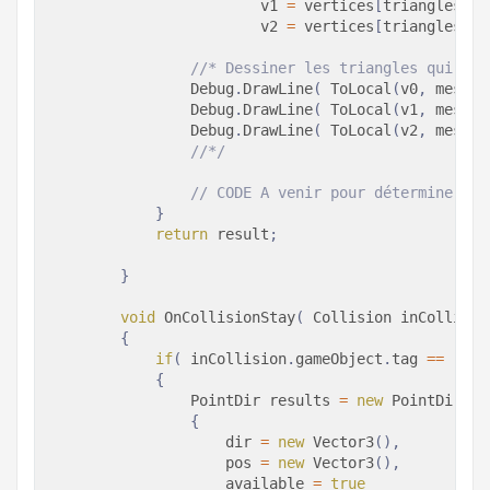
                        v1 
=
 vertices
[
triangles
[
in
                        v2 
=
 vertices
[
triangles
[
in
//* Dessiner les triangles qui ont
                Debug
.
DrawLine
(
ToLocal
(
v0
,
 meshCo
                Debug
.
DrawLine
(
ToLocal
(
v1
,
 meshCo
                Debug
.
DrawLine
(
ToLocal
(
v2
,
 meshCo
//*/
// CODE A venir pour déterminer la
}
return
 result
;
}
void
OnCollisionStay
(
Collision
 inCollisio
{
if
(
 inCollision
.
gameObject
.
tag 
==
"Bal
{
PointDir
 results 
=
new
PointDir
{
                    dir 
=
new
Vector3
(
)
,
                    pos 
=
new
Vector3
(
)
,
                    available 
=
true