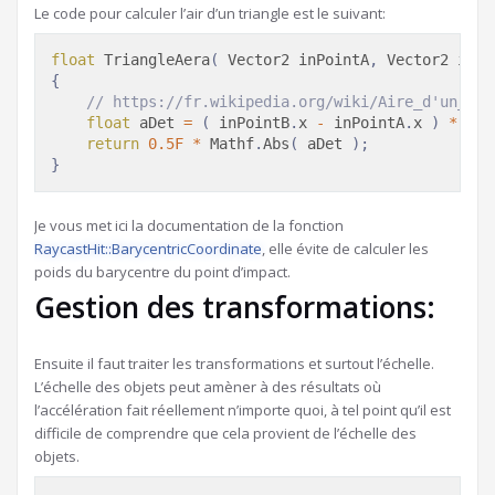
Le code pour calculer l’air d’un triangle est le suivant:
float
TriangleAera
(
Vector2
 inPointA
,
Vector2
 inPo
{
// https://fr.wikipedia.org/wiki/Aire_d'un_tri
float
 aDet 
=
(
 inPointB
.
x 
-
 inPointA
.
x 
)
*
(
 i
return
0.5F
*
 Mathf
.
Abs
(
 aDet 
)
;
}
Je vous met ici la documentation de la fonction
RaycastHit::BarycentricCoordinate
, elle évite de calculer les
poids du barycentre du point d’impact.
Gestion des transformations:
Ensuite il faut traiter les transformations et surtout l’échelle.
L’échelle des objets peut amèner à des résultats où
l’accélération fait réellement n’importe quoi, à tel point qu’il est
difficile de comprendre que cela provient de l’échelle des
objets.