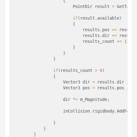
{
PointDir
 result 
=
GetTange
if
(
result
.
available
)
{
                            results
.
pos 
+=
 result
.
                            results
.
dir 
+=
 result
.
                            results_count 
+=
1
;
}
}
}
if
(
results_count 
>
0
)
{
Vector3
 dir 
=
 results
.
dir 
/
 re
Vector3
 pos 
=
 results
.
pos 
/
 re
                    dir 
*=
 m_Magnitude
;
                    inCollision
.
rigidbody
.
AddForce
}
}
}