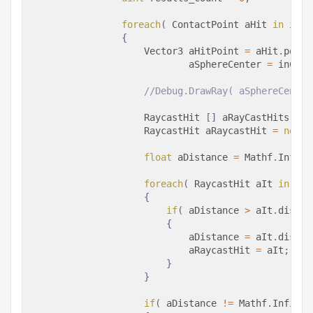
foreach
(
ContactPoint
 aHit 
in
 inCo
{
Vector3
 aHitPoint 
=
 aHit
.
point
                            aSphereCenter 
=
 inColl
//Debug.DrawRay( aSphereCenter
                    RaycastHit 
[
]
 aRayCastHits 
=
 P
RaycastHit
 aRaycastHit 
=
new
R
float
 aDistance 
=
 Mathf
.
Infini
foreach
(
RaycastHit
 aIt 
in
 aRa
{
if
(
 aDistance 
>
 aIt
.
distan
{
                            aDistance 
=
 aIt
.
distan
                            aRaycastHit 
=
 aIt
;
}
}
if
(
 aDistance 
!=
 Mathf
.
Infinit