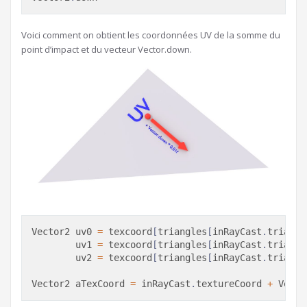
Voici comment on obtient les coordonnées UV de la somme du
point d’impact et du vecteur Vector.down.
Vector2
 uv0 
=
 texcoord
[
triangles
[
inRayCast
.
triangl
        uv1 
=
 texcoord
[
triangles
[
inRayCast
.
triangl
        uv2 
=
 texcoord
[
triangles
[
inRayCast
.
triangl
Vector2
 aTexCoord 
=
 inRayCast
.
textureCoord 
+
 Vecto