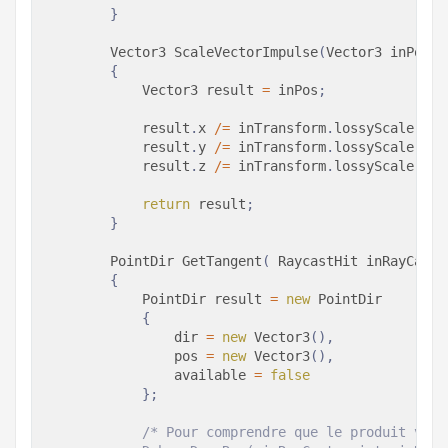
}
Vector3
ScaleVectorImpulse
(
Vector3
 inPos
,
{
Vector3
 result 
=
 inPos
;
            result
.
x 
/=
 inTransform
.
lossyScale
.
x
;
            result
.
y 
/=
 inTransform
.
lossyScale
.
y
;
            result
.
z 
/=
 inTransform
.
lossyScale
.
z
;
return
 result
;
}
PointDir
GetTangent
(
RaycastHit
 inRayCast
,
{
PointDir
 result 
=
new
PointDir
{
                dir 
=
new
Vector3
(
)
,
                pos 
=
new
Vector3
(
)
,
                available 
=
false
}
;
/* Pour comprendre que le produit vect