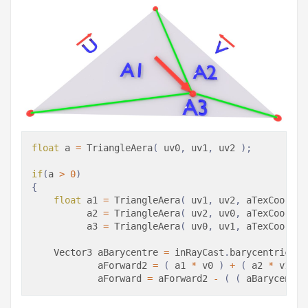
float
 a 
=
TriangleAera
(
 uv0
,
 uv1
,
 uv2 
)
;
if
(
a 
>
0
)
{
float
 a1 
=
TriangleAera
(
 uv1
,
 uv2
,
 aTexCoord 
)
          a2 
=
TriangleAera
(
 uv2
,
 uv0
,
 aTexCoord 
)
          a3 
=
TriangleAera
(
 uv0
,
 uv1
,
 aTexCoord 
)
Vector3
 aBarycentre 
=
 inRayCast
.
barycentricCoo
            aForward2 
=
(
 a1 
*
 v0 
)
+
(
 a2 
*
 v1 
)
            aForward 
=
 aForward2 
-
(
(
 aBarycentre