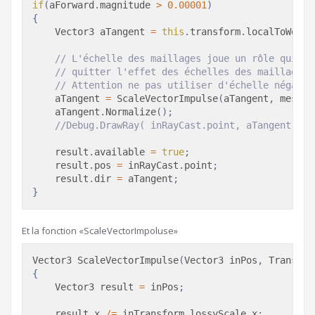
if
(
aForward
.
magnitude 
>
0.00001
)
{
Vector3
 aTangent 
=
this
.
transform
.
localToWorld
// L'échelle des maillages joue un rôle qui mo
// quitter l'effet des échelles des maillage, 
// Attention ne pas utiliser d'échelle négativ
    aTangent 
=
ScaleVectorImpulse
(
aTangent
,
 meshCo
    aTangent
.
Normalize
(
)
;
//Debug.DrawRay( inRayCast.point, aTangent, Co
    result
.
available 
=
true
;
    result
.
pos 
=
 inRayCast
.
point
;
    result
.
dir 
=
 aTangent
;
}
Et la fonction «ScaleVectorImpoluse»
Vector3
ScaleVectorImpulse
(
Vector3
 inPos
,
Transfor
{
Vector3
 result 
=
 inPos
;
    result
.
x 
/=
 inTransform
.
lossyScale
.
x
;