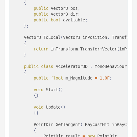
{
public
Vector3
 pos
;
public
Vector3
 dir
;
public
bool
 available
;
}
;
Vector3
ToLocal
(
Vector3
 inPosition
,
Transform
 
{
return
 inTransform
.
TransformVector
(
inPosit
}
public
class
Accelerator3D
:
MonoBehaviour
{
public
float
 m_Magnitude 
=
1.0F
;
void
Start
(
)
{
}
void
Update
(
)
{
}
PointDir
GetTangent
(
RaycastHit
 inRayCast
,
{
PointDir
 result 
=
new
PointDir