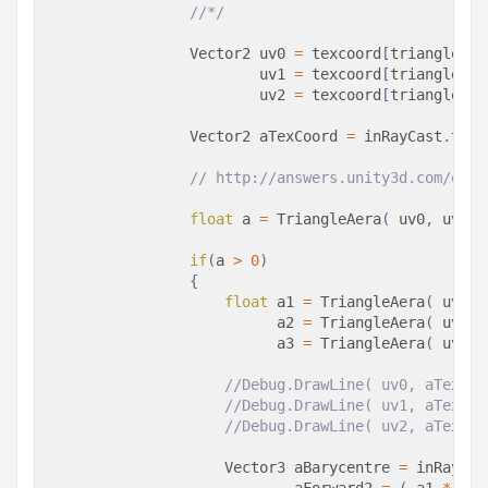
                //*/
Vector2
 uv0 
=
 texcoord
[
triangles
[
i
                        uv1 
=
 texcoord
[
triangles
[
i
                        uv2 
=
 texcoord
[
triangles
[
i
Vector2
 aTexCoord 
=
 inRayCast
.
text
// http://answers.unity3d.com/ques
float
 a 
=
TriangleAera
(
 uv0
,
 uv1
,
 
if
(
a 
>
0
)
{
float
 a1 
=
TriangleAera
(
 uv1
,
 
                          a2 
=
TriangleAera
(
 uv2
,
 
                          a3 
=
TriangleAera
(
 uv0
,
 
//Debug.DrawLine( uv0, aTexCoo
//Debug.DrawLine( uv1, aTexCoo
//Debug.DrawLine( uv2, aTexCoo
Vector3
 aBarycentre 
=
 inRayCas