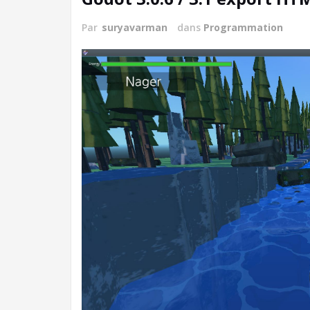
Par
suryavarman
dans
Programmation